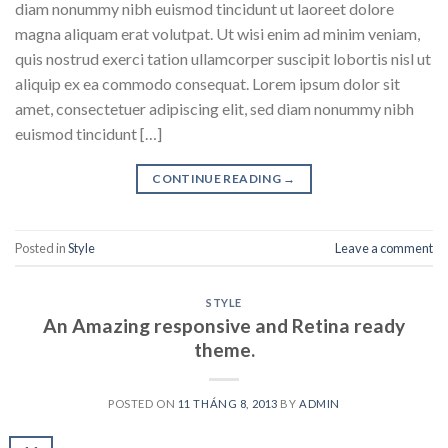
diam nonummy nibh euismod tincidunt ut laoreet dolore
magna aliquam erat volutpat. Ut wisi enim ad minim veniam,
quis nostrud exerci tation ullamcorper suscipit lobortis nisl ut
aliquip ex ea commodo consequat. Lorem ipsum dolor sit
amet, consectetuer adipiscing elit, sed diam nonummy nibh
euismod tincidunt […]
CONTINUE READING
→
Posted in
Style
Leave a comment
STYLE
An Amazing responsive and Retina ready
theme.
POSTED ON
11 THÁNG 8, 2013
BY
ADMIN