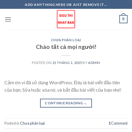
Skip
ADD ANYTHING HERE OR JUST REMOVE IT...
to
content
0
CHƯA PHÂN LOẠI
Chào tất cả mọi người!
POSTED ON
21 THÁNG 1, 2025
BY
ADMIN
Cảm ơn vì đã sử dụng WordPress. Đây là bài viết đầu tiên
của bạn. Sửa hoặc xóa nó, và bắt đầu bài viết của bạn nhé!
CONTINUE READING
→
Posted in
Chưa phân loại
1
Comment