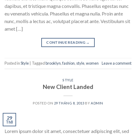
dapibus, et tristique magna convallis. Phasellus egestas nunc
eu venenatis vehicula. Phasellus et magna nulla. Proin ante
nunc, mollis a lectus ac, volutpat placerat ante. Vestibulum sit
amet […]
CONTINUE READING
→
Posted in
Style
|
Tagged
brooklyn
,
fashion
,
style
,
women
Leave a comment
STYLE
New Client Landed
POSTED ON
29 THÁNG 8, 2013
BY
ADMIN
29
Th8
Lorem ipsum dolor sit amet, consectetuer adipiscing elit, sed