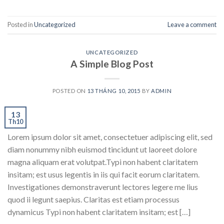
Posted in
Uncategorized
Leave a comment
UNCATEGORIZED
A Simple Blog Post
POSTED ON
13 THÁNG 10, 2015
BY
ADMIN
13
Th10
Lorem ipsum dolor sit amet, consectetuer adipiscing elit, sed
diam nonummy nibh euismod tincidunt ut laoreet dolore
magna aliquam erat volutpat.Typi non habent claritatem
insitam; est usus legentis in iis qui facit eorum claritatem.
Investigationes demonstraverunt lectores legere me lius
quod ii legunt saepius. Claritas est etiam processus
dynamicus Typi non habent claritatem insitam; est […]