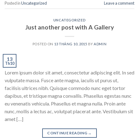
Posted in
Uncategorized
Leave a comment
UNCATEGORIZED
Just another post with A Gallery
POSTED ON
13 THÁNG 10, 2015
BY
ADMIN
13
Th10
Lorem ipsum dolor sit amet, consectetur adipiscing elit. In sed
vulputate massa. Fusce ante magna, iaculis ut purus ut,
facilisis ultrices nibh. Quisque commodo nunc eget tortor
dapibus, et tristique magna convallis. Phasellus egestas nunc
eu venenatis vehicula. Phasellus et magna nulla. Proin ante
nunc, mollis a lectus ac, volutpat placerat ante. Vestibulum sit
amet […]
CONTINUE READING
→