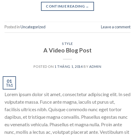
CONTINUE READING
→
Posted in
Uncategorized
Leave a comment
STYLE
A Video Blog Post
POSTED ON
1 THÁNG 1, 2014
BY
ADMIN
01
Th1
Lorem ipsum dolor sit amet, consectetur adipiscing elit. In sed
vulputate massa. Fusce ante magna, iaculis ut purus ut,
facilisis ultrices nibh. Quisque commodo nunc eget tortor
dapibus, et tristique magna convallis. Phasellus egestas nunc
eu venenatis vehicula. Phasellus et magna nulla. Proin ante
nunc, mollis a lectus ac, volutpat placerat ante. Vestibulum sit