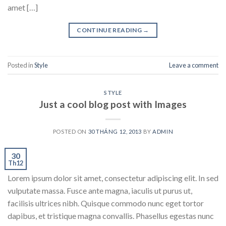
amet […]
CONTINUE READING
→
Posted in
Style
Leave a comment
STYLE
Just a cool blog post with Images
POSTED ON
30 THÁNG 12, 2013
BY
ADMIN
30
Th12
Lorem ipsum dolor sit amet, consectetur adipiscing elit. In sed
vulputate massa. Fusce ante magna, iaculis ut purus ut,
facilisis ultrices nibh. Quisque commodo nunc eget tortor
dapibus, et tristique magna convallis. Phasellus egestas nunc