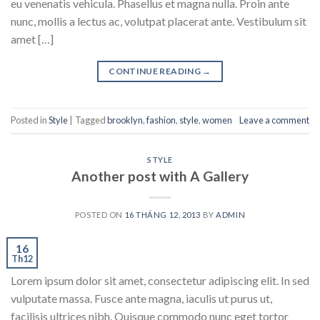
eu venenatis vehicula. Phasellus et magna nulla. Proin ante
nunc, mollis a lectus ac, volutpat placerat ante. Vestibulum sit
amet […]
CONTINUE READING
→
Posted in
Style
|
Tagged
brooklyn
,
fashion
,
style
,
women
Leave a comment
STYLE
Another post with A Gallery
POSTED ON
16 THÁNG 12, 2013
BY
ADMIN
16
Th12
Lorem ipsum dolor sit amet, consectetur adipiscing elit. In sed
vulputate massa. Fusce ante magna, iaculis ut purus ut,
facilisis ultrices nibh. Quisque commodo nunc eget tortor