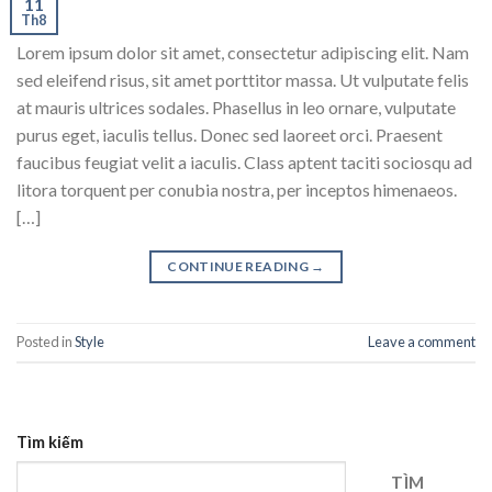
11
Th8
Lorem ipsum dolor sit amet, consectetur adipiscing elit. Nam
sed eleifend risus, sit amet porttitor massa. Ut vulputate felis
at mauris ultrices sodales. Phasellus in leo ornare, vulputate
purus eget, iaculis tellus. Donec sed laoreet orci. Praesent
faucibus feugiat velit a iaculis. Class aptent taciti sociosqu ad
litora torquent per conubia nostra, per inceptos himenaeos.
[…]
CONTINUE READING
→
Posted in
Style
Leave a comment
Tìm kiếm
TÌM