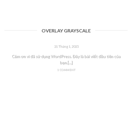
OVERLAY GRAYSCALE
CHÀO TẤT CẢ MỌI NGƯỜI!
21 Tháng 1, 2025
Cảm ơn vì đã sử dụng WordPress. Đây là bài viết đầu tiên của
bạn.[...]
1 COMMENT