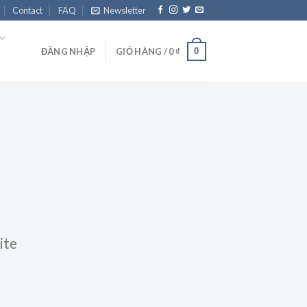
Contact
FAQ
Newsletter
0
ĐĂNG NHẬP
GIỎ HÀNG /
0
₫
ite