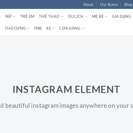
About
Our Stores
Blog
NỮ
TRẺ EM
THỂ THAO
DU LỊCH
MẸ BÉ
GIA DỤNG
T
THÚ CƯNG
FNB
XE
CỬA HÀNG
INSTAGRAM ELEMENT
d beautiful instagram images anywhere on your s