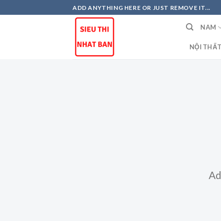
Skip
ADD ANYTHING HERE OR JUST REMOVE IT...
to
NAM
content
NỘI THẤ
Ad