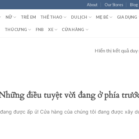
About
Our Stores
Blog
NỮ
TRẺ EM
THỂ THAO
DU LỊCH
MẸ BÉ
GIA DỤNG
T
THÚ CƯNG
FNB
XE
CỬA HÀNG
Hiển thị kết quả duy
Những điều tuyệt vời đang ở phía trướ
o đang được ấp ủ! Cửa hàng của chúng tôi đang được xây d