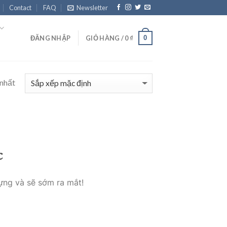
Contact
FAQ
Newsletter
0
ĐĂNG NHẬP
GIỎ HÀNG /
0
₫
 nhất
c
ựng và sẽ sớm ra mắt!