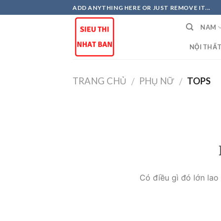
Skip
ADD ANYTHING HERE OR JUST REMOVE IT...
to
NAM
content
NỘI THẤ
TRANG CHỦ
PHỤ NỮ
TOPS
/
/
Có điều gì đó lớn la