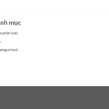
nh mục
 phân loại
e
ategorized