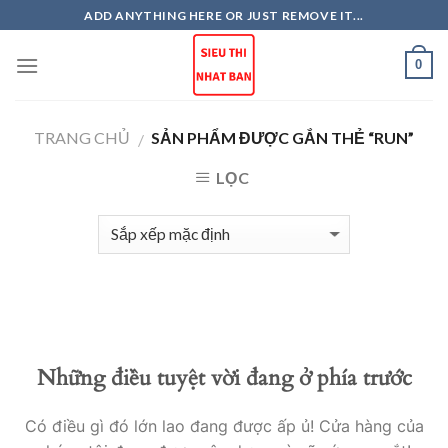
Skip
ADD ANYTHING HERE OR JUST REMOVE IT...
to
content
0
TRANG CHỦ
SẢN PHẨM ĐƯỢC GẮN THẺ “RUN”
/
LỌC
Những điều tuyệt vời đang ở phía trước
Có điều gì đó lớn lao đang được ấp ủ! Cửa hàng của