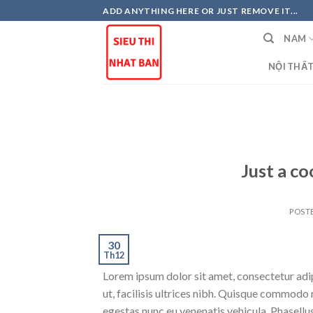
Skip
ADD ANYTHING HERE OR JUST REMOVE IT...
to
NAM
content
NỘI THẤ
Just a co
POST
30
Th12
Lorem ipsum dolor sit amet, consectetur adipi
ut, facilisis ultrices nibh. Quisque commodo 
egestas nunc eu venenatis vehicula. Phasellus