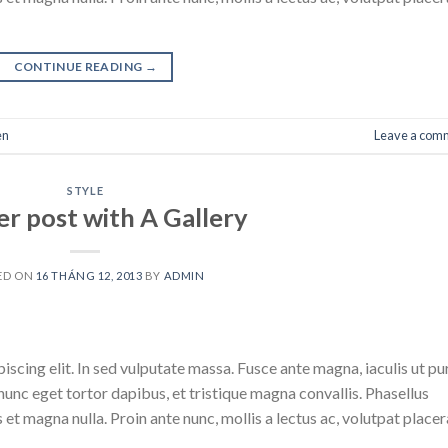
CONTINUE READING
→
en
Leave a com
STYLE
r post with A Gallery
ED ON
16 THÁNG 12, 2013
BY
ADMIN
scing elit. In sed vulputate massa. Fusce ante magna, iaculis ut pu
nunc eget tortor dapibus, et tristique magna convallis. Phasellus
 et magna nulla. Proin ante nunc, mollis a lectus ac, volutpat placer