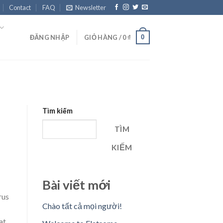
Contact
FAQ
Newsletter
0
ĐĂNG NHẬP
GIỎ HÀNG /
0
₫
Tìm kiếm
TÌM
KIẾM
Bài viết mới
rus
Chào tất cả mọi người!
at