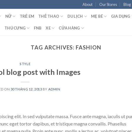
About
Our Stores
Blog
NỮ
TRẺ EM
THỂ THAO
DU LỊCH
MẸ BÉ
GIA DỤNG
T
THÚ CƯNG
FNB
XE
CỬA HÀNG
TAG ARCHIVES:
FASHION
STYLE
ol blog post with Images
ED ON
30 THÁNG 12, 2013
BY
ADMIN
scing elit. In sed vulputate massa. Fusce ante magna, iaculis ut pu
nunc eget tortor dapibus, et tristique magna convallis. Phasellus
 et magna nulla. Proin ante nunc, mollis a lectus ac, volutpat placer