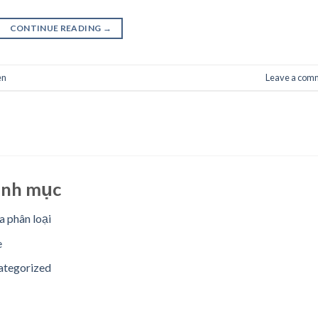
CONTINUE READING
→
en
Leave a com
nh mục
 phân loại
e
ategorized