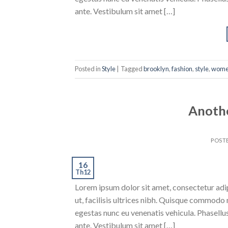
ante. Vestibulum sit amet […]
Posted in
Style
|
Tagged
brooklyn
,
fashion
,
style
,
wom
Anothe
POST
16
Th12
Lorem ipsum dolor sit amet, consectetur adipi
ut, facilisis ultrices nibh. Quisque commodo 
egestas nunc eu venenatis vehicula. Phasellus
ante. Vestibulum sit amet […]