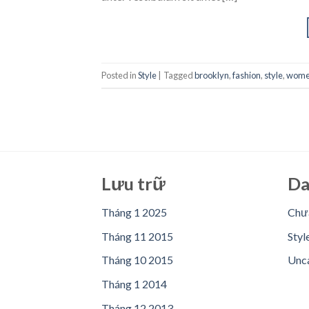
Posted in
Style
|
Tagged
brooklyn
,
fashion
,
style
,
wom
Lưu trữ
Da
Tháng 1 2025
Chưa
Tháng 11 2015
Styl
Tháng 10 2015
Unc
Tháng 1 2014
Tháng 12 2013