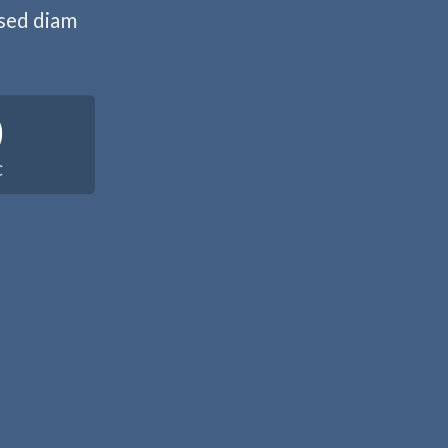
 sed diam
0
C