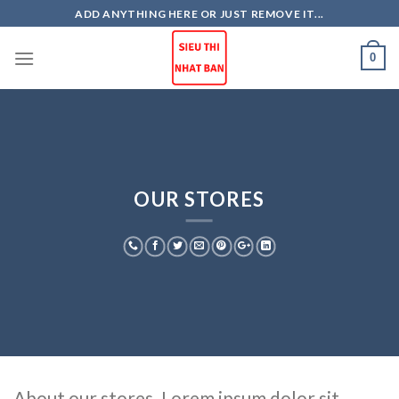
Skip
ADD ANYTHING HERE OR JUST REMOVE IT...
to
content
0
OUR STORES
About our stores. Lorem ipsum dolor sit