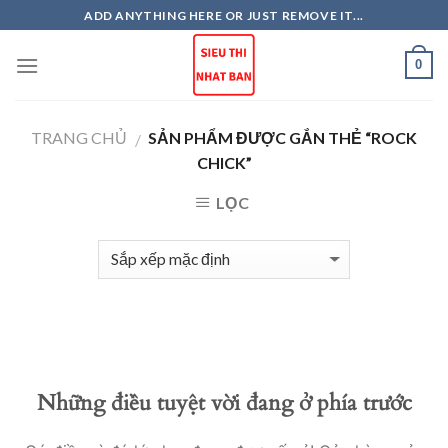
Skip
ADD ANYTHING HERE OR JUST REMOVE IT...
to
content
0
TRANG CHỦ
SẢN PHẨM ĐƯỢC GẮN THẺ “ROCK
/
CHICK”
LỌC
Những điều tuyệt vời đang ở phía trước