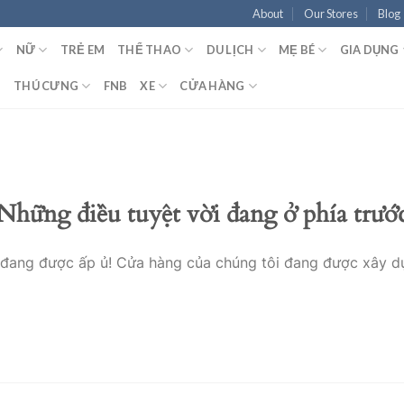
About
Our Stores
Blog
NỮ
TRẺ EM
THỂ THAO
DU LỊCH
MẸ BÉ
GIA DỤNG
T
THÚ CƯNG
FNB
XE
CỬA HÀNG
Những điều tuyệt vời đang ở phía trướ
o đang được ấp ủ! Cửa hàng của chúng tôi đang được xây d