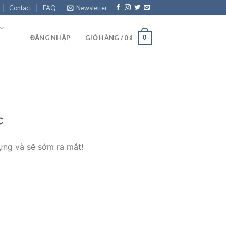
Contact
FAQ
Newsletter
0
ĐĂNG NHẬP
GIỎ HÀNG /
0
₫
c
ựng và sẽ sớm ra mắt!