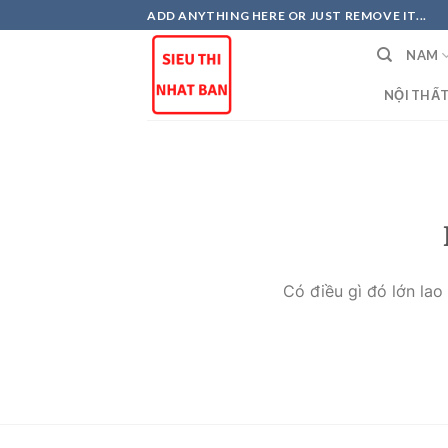
Skip
ADD ANYTHING HERE OR JUST REMOVE IT...
to
NAM
content
NỘI THẤ
Có điều gì đó lớn la