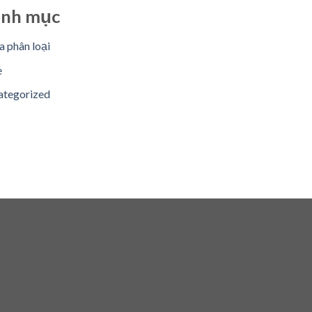
nh mục
 phân loại
e
ategorized