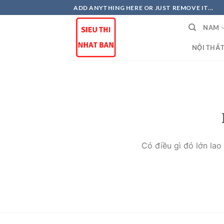
Skip
ADD ANYTHING HERE OR JUST REMOVE IT...
to
NAM
content
NỘI THẤ
Có điều gì đó lớn la