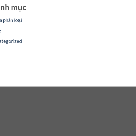
nh mục
 phân loại
e
ategorized