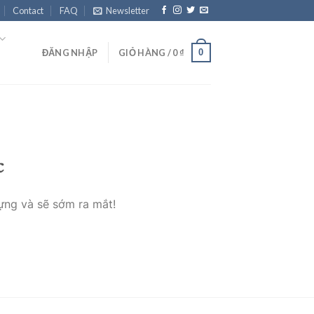
Contact
FAQ
Newsletter
0
ĐĂNG NHẬP
GIỎ HÀNG /
0
₫
c
ựng và sẽ sớm ra mắt!