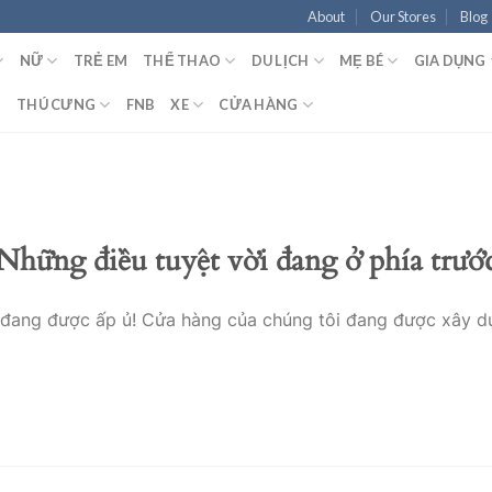
About
Our Stores
Blog
NỮ
TRẺ EM
THỂ THAO
DU LỊCH
MẸ BÉ
GIA DỤNG
T
THÚ CƯNG
FNB
XE
CỬA HÀNG
Những điều tuyệt vời đang ở phía trướ
o đang được ấp ủ! Cửa hàng của chúng tôi đang được xây d