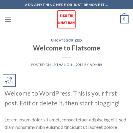
Skip
ADD ANYTHING HERE OR JUST REMOVE IT...
to
content
0
UNCATEGORIZED
Welcome to Flatsome
POSTED ON
19 THÁNG 11, 2015
BY
ADMIN
19
Th11
Welcome to WordPress. This is your first
post. Edit or delete it, then start blogging!
Lorem ipsum dolor sit amet, consectetuer adipiscing elit, sed
diam nonummy nibh euismod tincidunt ut laoreet dolore